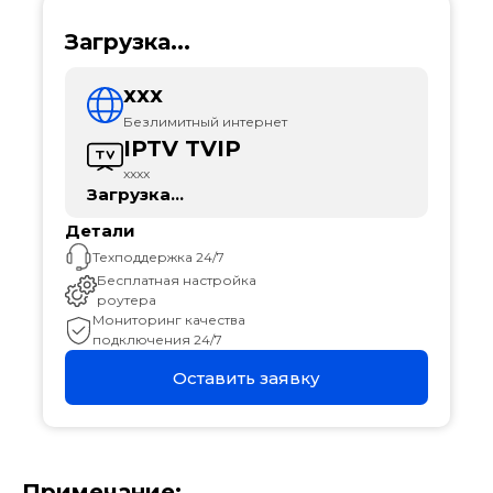
Загрузка...
xxx
Безлимитный интернет
IPTV TVIP
xxxx
Загрузка...
Детали
Техподдержка 24/7
Бесплатная настройка
роутера
Мониторинг качества
подключения 24/7
Оставить заявку
Примечание: