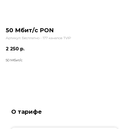
50 Мбит/с PON
Артикул:
Бесплатно - 177 каналов TVIP
2 250
р.
50 Мбит/с
О тарифе