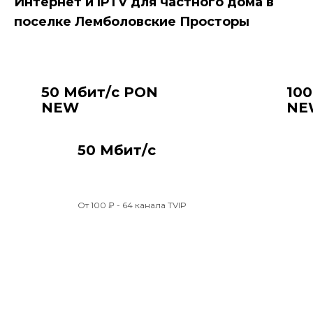
Интернет и IPTV для частного дома в
поселке Лемболовские Просторы
Акции
50 Мбит/с PON
10
NEW
NE
50 Мбит/с
От 100 ₽ - 64 канала TVIP