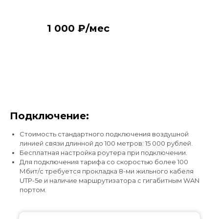
1 000 ₽/мес
Подключение:
Стоимость стандартного подключения воздушной
линией связи длинной до 100 метров: 15 000 рублей.
Бесплатная настройка роутера при подключении.
Для подключения тарифа со скоростью более 100
Подключите интернет и
Мбит/с требуется прокладка 8-ми жильного кабеля
UTP-5e и наличие маршрутизатора с гигабитным WAN
цифровое телевидение
портом.