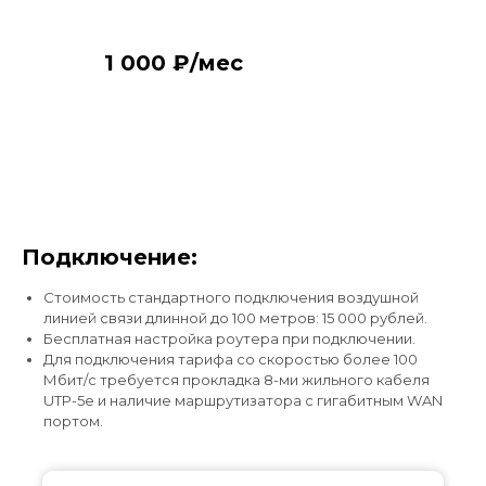
1 000 ₽/мес
Подключение:
Стоимость стандартного подключения воздушной
линией связи длинной до 100 метров: 15 000 рублей.
Бесплатная настройка роутера при подключении.
Для подключения тарифа со скоростью более 100
Подключите интернет и
Мбит/с требуется прокладка 8-ми жильного кабеля
UTP-5e и наличие маршрутизатора с гигабитным WAN
цифровое телевидение
портом.