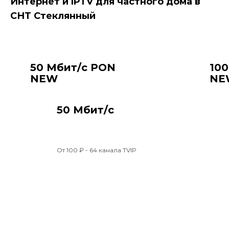
Интернет и IPTV для частного дома в
СНТ Стеклянный
Акции
50 Мбит/с PON
10
NEW
NE
50 Мбит/с
От 100 ₽ - 64 канала TVIP