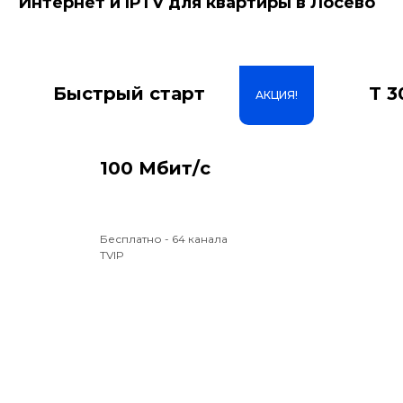
Интернет и IPTV для квартиры в Лосево
Акции
Быстрый старт
T 3
АКЦИЯ!
100 Мбит/с
Бесплатно - 64 канала
TVIP