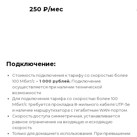
250 ₽/мес
Подключение:
Стоимость подключения к тарифу со скоростью более
100 Мбит/с
- 1 000 рублей.
Подключение
осуществляется при наличии технической
возможности.
Для подключения тарифа со скоростью более 100
Мбит/с требуется прокладка 8-жильного кабеля UTP-5e
и наличие маршрутизатора с гигабитным WAN-портом.
Скорость доступа симметричная, устанавливается
равное ограничение на входящую и исходящую
скорость
Подключите интернет и
Только для домашнего использования. При превышении