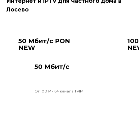
Интернет и IPTV для частного дома в
Лосево
Акции
50 Мбит/с PON
10
NEW
NE
50 Мбит/с
От 100 ₽ - 64 канала TVIP