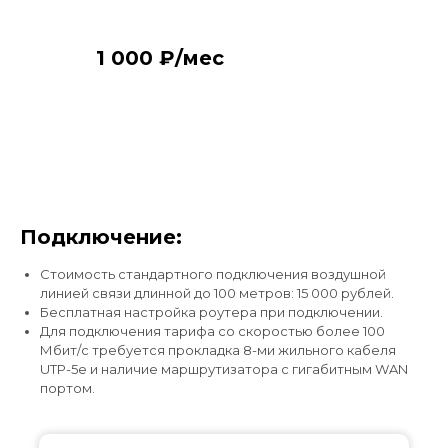
1 000 ₽/мес
Подключение:
Стоимость стандартного подключения воздушной
линией связи длинной до 100 метров: 15 000 рублей.
Бесплатная настройка роутера при подключении.
Для подключения тарифа со скоростью более 100
Подключите интернет и
Мбит/с требуется прокладка 8-ми жильного кабеля
UTP-5e и наличие маршрутизатора с гигабитным WAN
цифровое телевидение
портом.