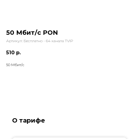
50 Мбит/с PON
Артикул:
Бесплатно - 64 канала TVIP
510
р.
50 Мбит/с
О тарифе