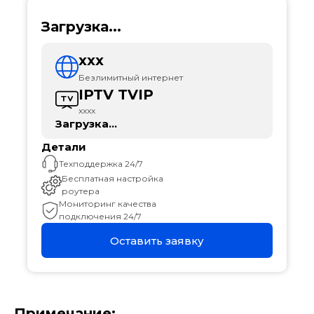
Загрузка...
xxx
Безлимитный интернет
IPTV TVIP
xxxx
Загрузка...
Детали
Техподдержка 24/7
Бесплатная настройка
роутера
Мониторинг качества
подключения 24/7
Оставить заявку
Примечание: